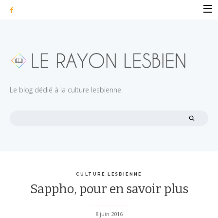
Skip
to
ACCUEIL
content
AUTEURES
EVÈNEMENTS
ACTUALITÉS
Le blog dédié à la culture lesbienne
CHRONIQUES
Recherche
CULTURE
:
LESBIENNE
LIBRAIRIE
LESBIENNE
FILMS LESBIENS
CULTURE LESBIENNE
Sappho, pour en savoir plus
CONTACT
8 juin 2016